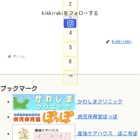
2
kikkirekiをフォローする
3
4
kikkireki
5
ホーム
6
→
ブックマーク
かわしまクリニック
病児保育室ぽっぽ
産後ケアハウス ぽこあぽ