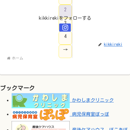
2
kikkirekiをフォローする
3
4
kikkireki
→
ホーム
ブックマーク
かわしまクリニック
病児保育室ぽっぽ
産後ケアハウス ぽこあぽ