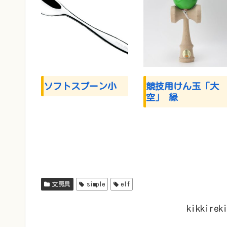
ソフトスプーン小
競技用けん玉「大
空」 緑
文房具
simple
elf
kikkir